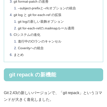
git format-patch の改善
–subject-prefixと–rfcオプションの統合
git log と git for-each-ref の拡張
git logの新しい装飾オプション
git for-each-refの.mailmapルール適用
CIシステムの進化
進行中のCIランのキャンセル
Coverityへの統合
まとめ
git repack の新機能
Git 2.43の新しいバージョンで、「git repack」というコマ
ンドが大きく進化しました。