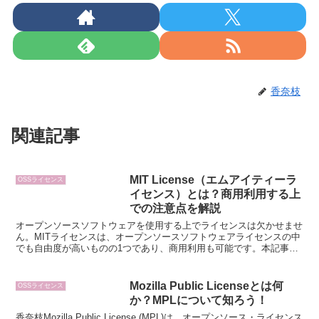
香奈枝
関連記事
MIT License（エムアイティーラ
OSSライセンス
イセンス）とは？商用利用する上
での注意点を解説
オープンソースソフトウェアを使用する上でライセンスは欠かせませ
ん。MITライセンスは、オープンソースソフトウェアライセンスの中
でも自由度が高いものの1つであり、商用利用も可能です。本記事で
は、MITライセンスの概要や主な特徴、商用利用についての制限につ
いて解説します。MITライセンスを利用する際の注意点を知り、オー
プンソースソフトウェアを使用する際に役立ててください。
Mozilla Public Licenseとは何
OSSライセンス
か？MPLについて知ろう！
香奈枝Mozilla Public License (MPL)は、オープンソース・ライセンス